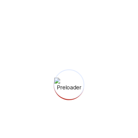
Hukum & Politik
Babak Baru Komedi ala Pandji
Kebebasan berpendapat dan berekspresi
merupakan hak konstitusional yang melekat
dan dilindungi oleh undang-undang. Corong
ekspresi kekecewaan warga negara kepada