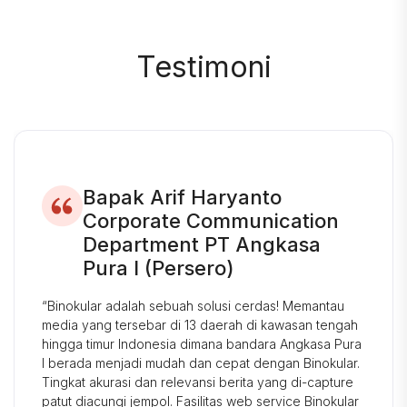
Testimoni
Bapak Arif Haryanto
Corporate Communication
Department PT Angkasa
Pura I (Persero)
“Binokular adalah sebuah solusi cerdas! Memantau
media yang tersebar di 13 daerah di kawasan tengah
hingga timur Indonesia dimana bandara Angkasa Pura
I berada menjadi mudah dan cepat dengan Binokular.
Tingkat akurasi dan relevansi berita yang di-capture
patut diacungi jempol. Fasilitas web service Binokular