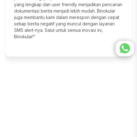
yang lengkap dan user friendly menjadikan pencarian
dokumentasi berita menjadi lebih mudah. Binokular
juga membantu kami dalam merespon dengan cepat
setiap berita negatif yang muncul dengan layanan
SMS alert-nya. Salut untuk semua inovasi ini,
Binokular!”