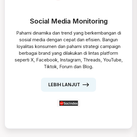
Social Media Monitoring
Pahami dinamika dan trend yang berkembangan di
sosial media dengan cepat dan efisien. Bangun
loyalitas konsumen dan pahami strategi campaign
berbagai brand yang dilakukan di lintas platform
seperti X, Facebook, Instagram, Threads, YouTube,
Tiktok, Forum dan Blog.
LEBIH LANJUT