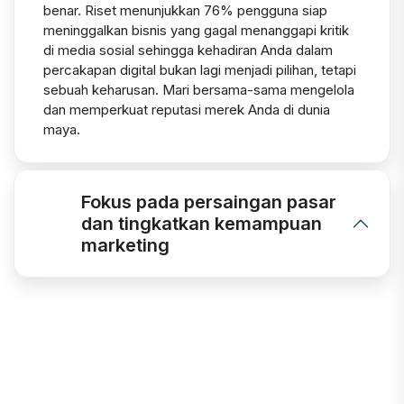
benar. Riset menunjukkan 76% pengguna siap
meninggalkan bisnis yang gagal menanggapi kritik
di media sosial sehingga kehadiran Anda dalam
percakapan digital bukan lagi menjadi pilihan, tetapi
sebuah keharusan. Mari bersama-sama mengelola
dan memperkuat reputasi merek Anda di dunia
maya.
Fokus pada persaingan pasar
dan tingkatkan kemampuan
marketing