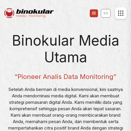
“Semua Terdata, Semua Berguna”
EN
Binokular akan membantu Anda untuk menangkap semua
konten berita yang terkait dengan merek, pesaing, atau
industri Anda. Kami akan menerjemahkan berita ke dalam
Binokular Media
analisis media untuk memberikan hasil yang menarik dan juga
untuk melacak setiap laporan atau komentar di media.
Utama
“Pioneer Analis Data Monitoring”
Setelah Anda bermain di media konvensional, kini saatnya
Anda mendominasi media digital. Kami akan membuat
strategi pemasaran digital Anda. Kami memiliki data yang
komprehensif sehingga pesan Anda akan tepat sasaran.
Kami akan membuat orang-orang membicarakan brand
Anda, memahami pesan Anda, dan membentuk serta
mempertahankan citra positif brand Anda dengan strategi