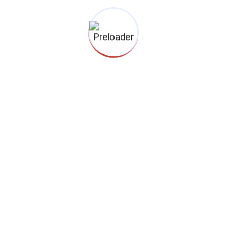
RT 005 RW 03, Lebak Bulus
Cilandak, Jakarta Selatan
12440.
(021) 227 68255
0812 2511 8856
Menuju Google Maps
Binokular © 2026