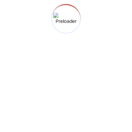
ini.
RT 005 RW 03, Lebak Bulus
Cilandak, Jakarta Selatan
12440.
(021) 227 68255
0812 2511 8856
Menuju Google Maps
Binokular © 2026