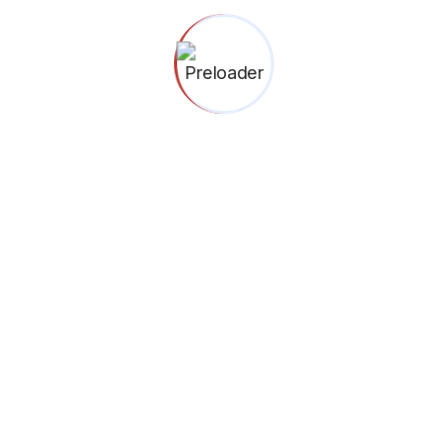
ini.
RT 005 RW 03, Lebak Bulus
Cilandak, Jakarta Selatan
12440.
(021) 227 68255
0812 2511 8856
Menuju Google Maps
Binokular © 2026