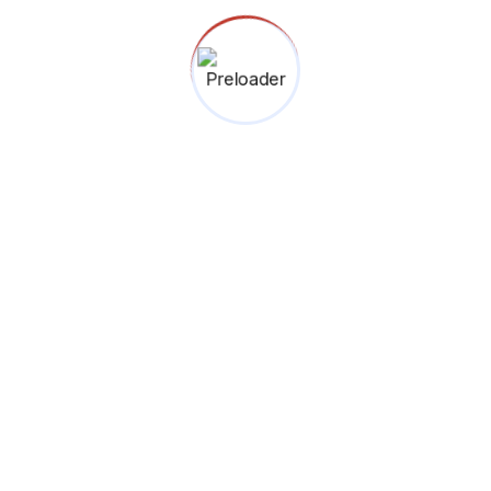
omers so they
Jalan H. Nudin No. 60
RT 005 RW 03, Lebak Bulus
Cilandak, Jakarta Selatan
12440.
(021) 227 68255
0812 2511 8856
Menuju Google Maps
Binokular © 2026