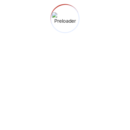
RT 005 RW 03, Lebak Bulus
Cilandak, Jakarta Selatan
12440.
(021) 227 68255
0812 2511 8856
Menuju Google Maps
Binokular © 2026