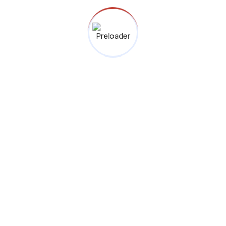
RT 005 RW 03, Lebak Bulus
Cilandak, Jakarta Selatan
12440.
(021) 227 68255
0812 2511 8856
Menuju Google Maps
Binokular © 2026