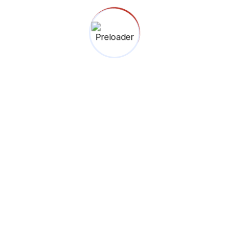
RT 005 RW 03, Lebak Bulus
Cilandak, Jakarta Selatan
12440.
(021) 227 68255
0812 2511 8856
Menuju Google Maps
Binokular © 2026